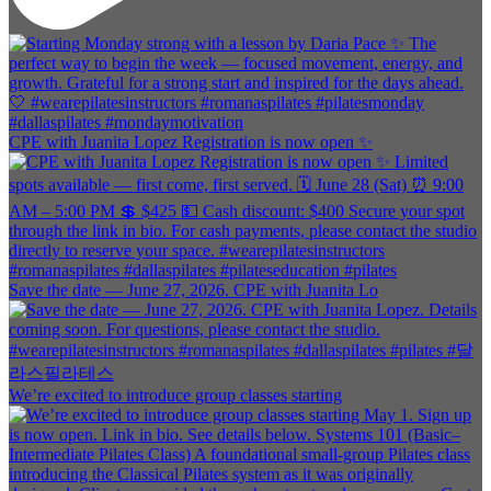
CPE with Juanita Lopez Registration is now open ✨
Save the date — June 27, 2026. CPE with Juanita Lo
We’re excited to introduce group classes starting