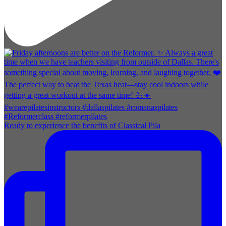
Ready to experience the benefits of Classical Pila