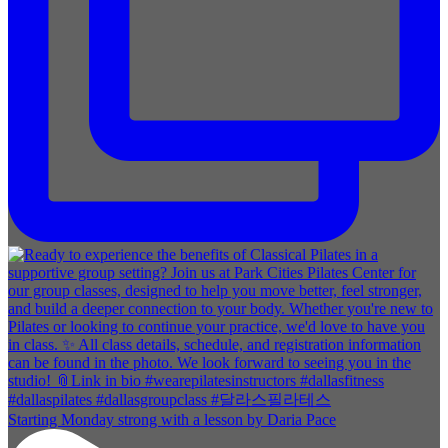
Starting Monday strong with a lesson by Daria Pace