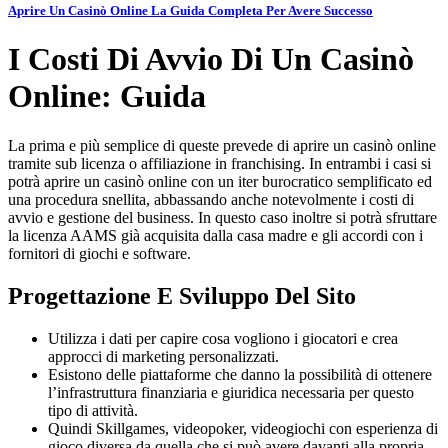
Aprire Un Casinò Online La Guida Completa Per Avere Successo
I Costi Di Avvio Di Un Casinò
Online: Guida
La prima e più semplice di queste prevede di aprire un casinò online
tramite sub licenza o affiliazione in franchising. In entrambi i casi si
potrà aprire un casinò online con un iter burocratico semplificato ed
una procedura snellita, abbassando anche notevolmente i costi di
avvio e gestione del business. In questo caso inoltre si potrà sfruttare
la licenza AAMS già acquisita dalla casa madre e gli accordi con i
fornitori di giochi e software.
Progettazione E Sviluppo Del Sito
Utilizza i dati per capire cosa vogliono i giocatori e crea
approcci di marketing personalizzati.
Esistono delle piattaforme che danno la possibilità di ottenere
l’infrastruttura finanziaria e giuridica necessaria per questo
tipo di attività.
Quindi Skillgames, videopoker, videogiochi con esperienza di
gioco diversa da quella che si può avere davanti alla propria