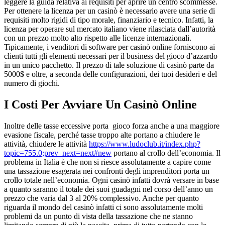
leggere la guida relativa ai requisiti per aprire un centro scommesse.
Per ottenere la licenza per un casinò è necessario avere una serie di
requisiti molto rigidi di tipo morale, finanziario e tecnico. Infatti, la
licenza per operare sul mercato italiano viene rilasciata dall’autorità
con un prezzo molto alto rispetto alle licenze internazionali.
Tipicamente, i venditori di software per casinò online forniscono ai
clienti tutti gli elementi necessari per il business del gioco d’azzardo
in un unico pacchetto. Il prezzo di tale soluzione di casinò parte da
5000$ e oltre, a seconda delle configurazioni, dei tuoi desideri e del
numero di giochi.
I Costi Per Avviare Un Casinò Online
Inoltre delle tasse eccessive porta gioco forza anche a una maggiore
evasione fiscale, perché tasse troppo alte portano a chiudere le
attività, chiudere le attività
https://www.ludoclub.it/index.php?
topic=755.0;prev_next=next#new
portano al crollo dell’economia. Il
problema in Italia è che non si riesce assolutamente a capire come
una tassazione esagerata nei confronti degli imprenditori porta un
crollo totale nell’economia. Ogni casinò infatti dovrà versare in base
a quanto saranno il totale dei suoi guadagni nel corso dell’anno un
prezzo che varia dal 3 al 20% complessivo. Anche per quanto
riguarda il mondo del casinò infatti ci sono assolutamente molti
problemi da un punto di vista della tassazione che ne stanno