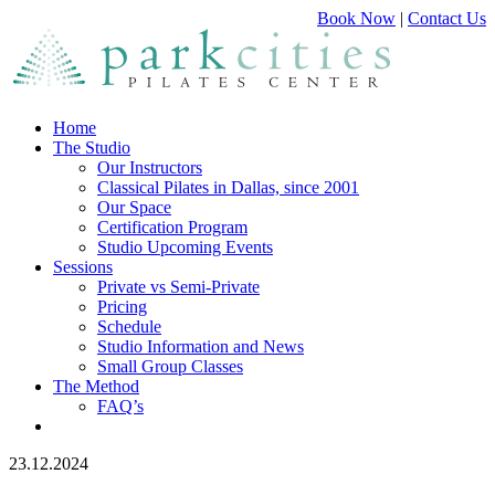
Book Now
|
Contact Us
Home
The Studio
Our Instructors
Classical Pilates in Dallas, since 2001
Our Space
Certification Program
Studio Upcoming Events
Sessions
Private vs Semi-Private
Pricing
Schedule
Studio Information and News
Small Group Classes
The Method
FAQ’s
23.12.2024