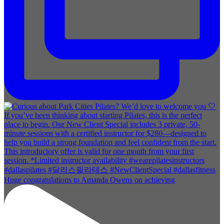
Huge congratulations to Amanda Owens on achieving